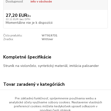
Dostupnosť
info v obchode
27,20 EUR
/
ks
22,11 EUR
bez DPH
Momentálne nie je k dispozícii
Číslo produktu:
WT919731
Značka:
Wittner
Kompletné špecifikácie
Struník na violončelo, syntetický materiál, imitácia palisander
Tovar zaradený v kategóriách
Sláčikové nástroje
Pre základnú funkčnosť, spríjemnenie používania webu a
Príslušenstvo
analytické účely využívame súbory cookies. Nastavenie vlastných
preferencií cookies môžete kedykoľvek upraviť odkazom v
Garnitúry
spodnej časti stránok.