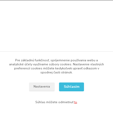
Pre základnú funkčnosť, spríjemnenie používania webu a
analytické účely využívame súbory cookies. Nastavenie vlastných
preferencií cookies môžete kedykoľvek upraviť odkazom v
spodnej časti stránok.
Súhlasím
Nastavenia
Súhlas môžete odmietnuť
tu
.