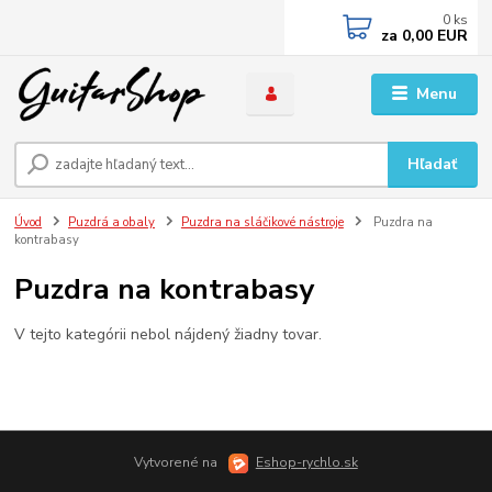
0
ks
za
0,00 EUR
Menu
Hľadať
Úvod
Puzdrá a obaly
Puzdra na sláčikové nástroje
Puzdra na
kontrabasy
Puzdra na kontrabasy
V tejto kategórii nebol nájdený žiadny tovar.
Vytvorené na
Eshop-rychlo.sk