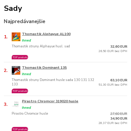
Sady
Najpredávanejšie
Thomastik Alphayue AL100
1.
ihneď
Thomastik struny Alphayue husl. sad
32,60 EUR
26,50 EUR bez DPH
TOP produkt
Thomastik Dominant 135
2.
ihneď
Thomastik struny Dominant husle sada 130 131 132
63,10 EUR
133
51,30 EUR bez DPH
TOP produkt
Pirastro Chromcor 319020 husle
3.
ihneď
Pirastro Chromcor husle
27,60 EUR
34,90 EUR
28,37 EUR bez DPH
TOP produkt