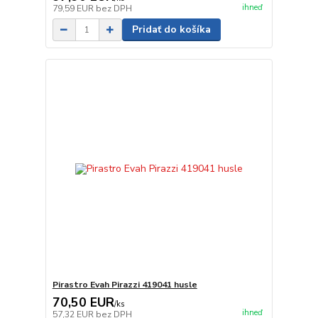
ihneď
79,59 EUR
bez DPH
Pridať do košíka
Pirastro Evah Pirazzi 419041 husle
70,50 EUR
/
ks
ihneď
57,32 EUR
bez DPH