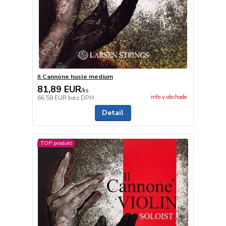
Il Cannone husle medium
81,89 EUR
/
ks
info v obchode
66,58 EUR
bez DPH
Detail
TOP produkt