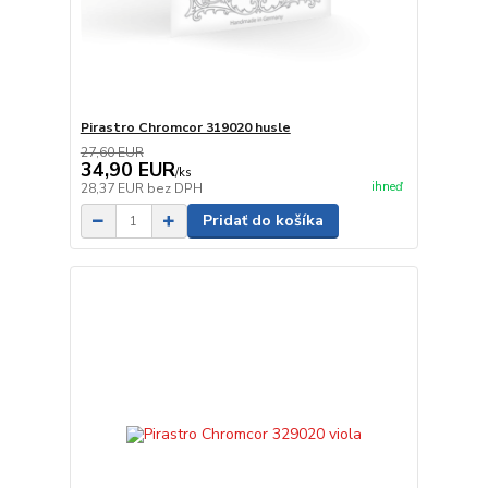
Pirastro Chromcor 319020 husle
27,60 EUR
34,90 EUR
/
ks
ihneď
28,37 EUR
bez DPH
Pridať do košíka