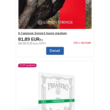
Il Cannone Soloist husle medium
81,89 EUR
/
ks
info v obchode
66,58 EUR
bez DPH
Detail
TOP produkt