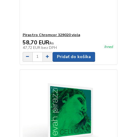
Pirastro Chromcor 329020 viola
58,70 EUR
/
ks
ihneď
47,72 EUR
bez DPH
Pridať do košíka