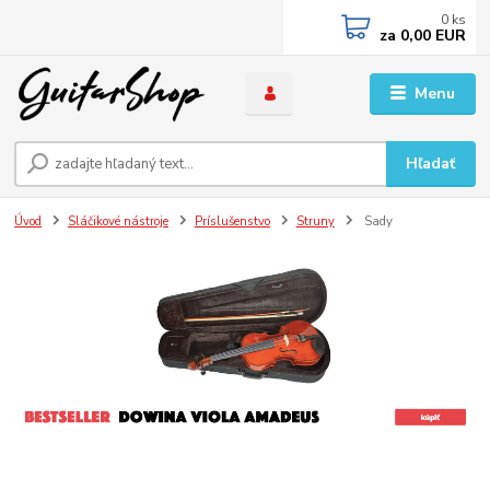
0
ks
za
0,00 EUR
Menu
Hľadať
Úvod
Sláčikové nástroje
Príslušenstvo
Struny
Sady