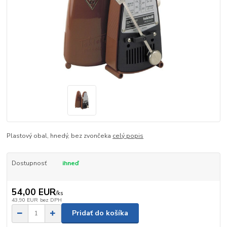
Plastový obal, hnedý, bez zvončeka
celý popis
Dostupnosť
ihneď
54,00 EUR
/
ks
43,90 EUR
bez DPH
Pridať do košíka