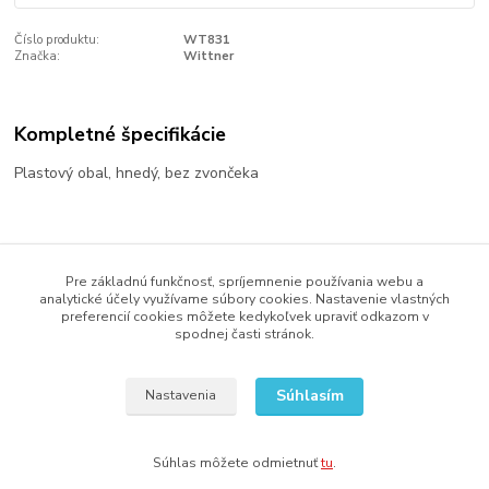
Číslo produktu:
WT831
Značka:
Wittner
Kompletné špecifikácie
Plastový obal, hnedý, bez zvončeka
Tovar zaradený v kategóriách
Pre základnú funkčnosť, spríjemnenie používania webu a
Gitary
analytické účely využívame súbory cookies. Nastavenie vlastných
preferencií cookies môžete kedykoľvek upraviť odkazom v
Príslušenstvo
spodnej časti stránok.
Metronómy
Súhlasím
Nastavenia
Súhlas môžete odmietnuť
tu
.
Vytvorené na
Eshop-rychlo.sk