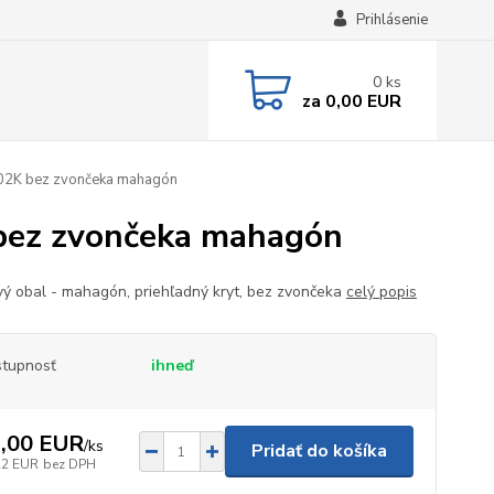
Prihlásenie
0
ks
za
0,00 EUR
02K bez zvončeka mahagón
bez zvončeka mahagón
vý obal - mahagón, priehľadný kryt, bez zvončeka
celý popis
tupnosť
ihneď
,00 EUR
/
ks
Pridať do košíka
22 EUR
bez DPH