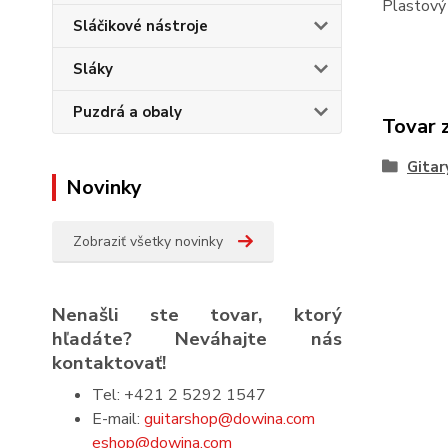
Plastový 
Sláčikové nástroje
Sláky
Puzdrá a obaly
Tovar 
Gitar
Novinky
Zobraziť všetky novinky
Nenašli ste tovar, ktorý
hľadáte? Neváhajte nás
kontaktovať!
Tel: +421 2 5292 1547
E-mail:
guitarshop@dowina.com
eshop@dowina.com