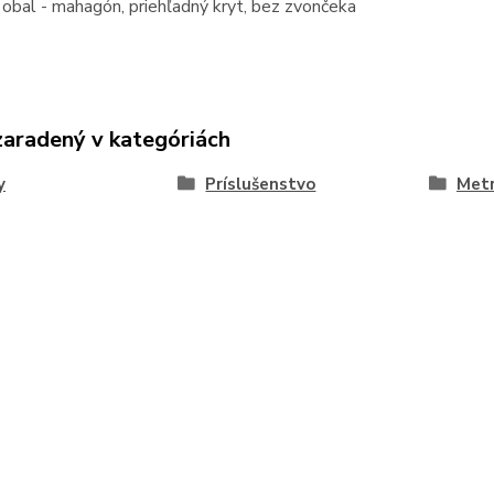
obal - mahagón, priehľadný kryt, bez zvončeka
zaradený v kategóriách
y
Príslušenstvo
Met