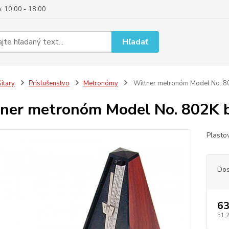
: 10:00 - 18:00
Hľadať
itary
Príslušenstvo
Metronómy
Wittner metronóm Model No. 8
ner metronóm Model No. 802K 
Plasto
Dos
63
51,