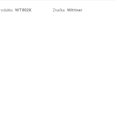
roduktu:
WT802K
Značka:
Wittner