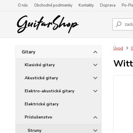
O nás
Obchodné podmienky
Kontakty
Doprava
Po-Pia
Úvod
G
Gitary
Witt
Klasické gitary
Akustické gitary
Elektro-akustické gitary
Elektrické gitary
Príslušenstvo
Struny