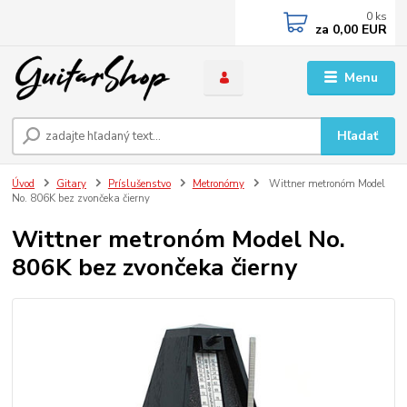
0
ks
za
0,00 EUR
Menu
Hľadať
Úvod
Gitary
Príslušenstvo
Metronómy
Wittner metronóm Model
No. 806K bez zvončeka čierny
Wittner metronóm Model No.
806K bez zvončeka čierny