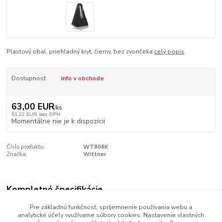
Plastový obal, priehľadný kryt, čierny, bez zvončeka
celý popis
Dostupnosť
info v obchode
63,00 EUR
/
ks
51,22 EUR
bez DPH
Momentálne nie je k dispozícii
Číslo produktu:
WT806K
Značka:
Wittner
Kompletné špecifikácie
Plastový obal, priehľadný kryt, čierny, bez zvončeka
Pre základnú funkčnosť, spríjemnenie používania webu a
analytické účely využívame súbory cookies. Nastavenie vlastných