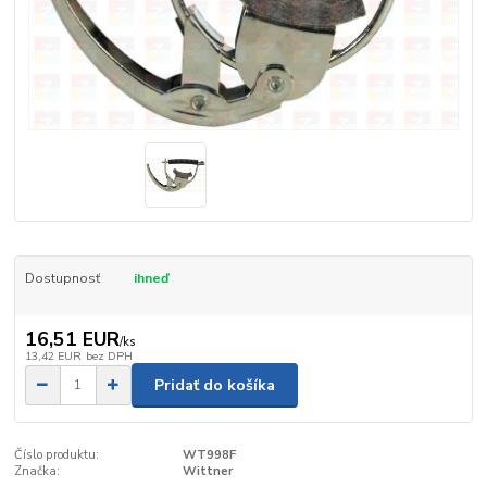
Dostupnosť
ihneď
16,51 EUR
/
ks
13,42 EUR
bez DPH
Pridať do košíka
Číslo produktu:
WT998F
Značka:
Wittner