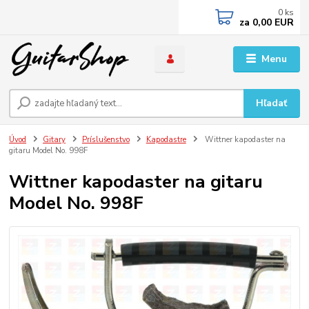
0
ks
za
0,00 EUR
Menu
Hľadať
Úvod
Gitary
Príslušenstvo
Kapodastre
Wittner kapodaster na
gitaru Model No. 998F
Wittner kapodaster na gitaru
Model No. 998F