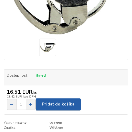
Dostupnosť
ihneď
16,51 EUR
/
ks
13,42 EUR
bez DPH
Pridať do košíka
Číslo produktu:
WT998
Značka:
Wittner