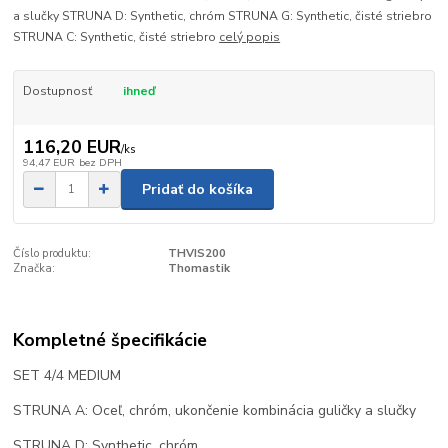
a slučky STRUNA D: Synthetic, chróm STRUNA G: Synthetic, čisté striebro
STRUNA C: Synthetic, čisté striebro
celý popis
Dostupnosť
ihneď
116,20 EUR
/
ks
94,47 EUR
bez DPH
Pridať do košíka
Číslo produktu:
THVIS200
Značka:
Thomastik
Kompletné špecifikácie
SET 4/4 MEDIUM
STRUNA A: Oceľ, chróm, ukončenie kombinácia guličky a slučky
STRUNA D: Synthetic, chróm