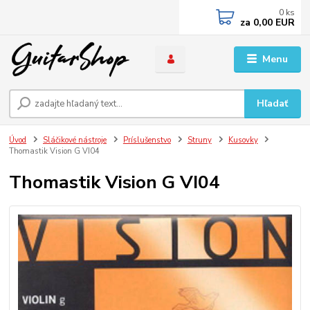
0
ks
za
0,00 EUR
Menu
Hľadať
Úvod
Sláčikové nástroje
Príslušenstvo
Struny
Kusovky
Thomastik Vision G VI04
Thomastik Vision G VI04