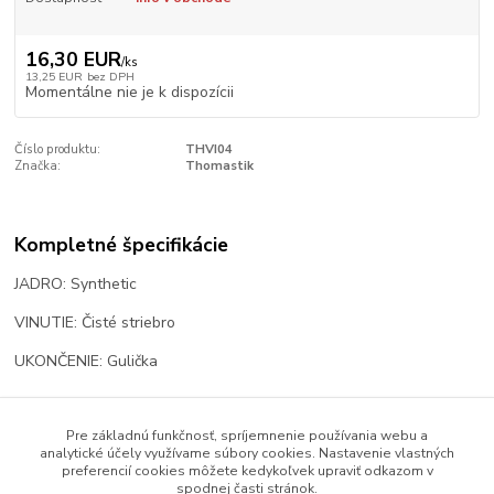
16,30 EUR
/
ks
13,25 EUR
bez DPH
Momentálne nie je k dispozícii
Číslo produktu:
THVI04
Značka:
Thomastik
Kompletné špecifikácie
JADRO: Synthetic
VINUTIE: Čisté striebro
UKONČENIE: Gulička
Pre základnú funkčnosť, spríjemnenie používania webu a
Tovar zaradený v kategóriách
analytické účely využívame súbory cookies. Nastavenie vlastných
preferencií cookies môžete kedykoľvek upraviť odkazom v
Struny
spodnej časti stránok.