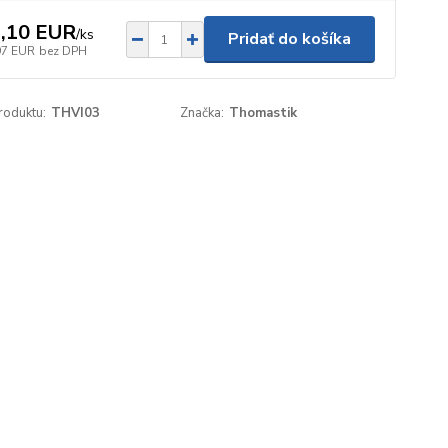
,10 EUR
/
ks
Pridať do košíka
97 EUR
bez DPH
roduktu:
THVI03
Značka:
Thomastik