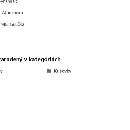
ynthetic
 Aluminium
IE: Gulička
zaradený v kategóriách
ny
Kusovky