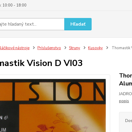
: 10:00 - 18:00
Hľadať
láčikové nástroje
Príslušenstvo
Struny
Kusovky
Thomastik V
astik Vision D VI03
Thom
Alum
JADRO:
popis
Dos