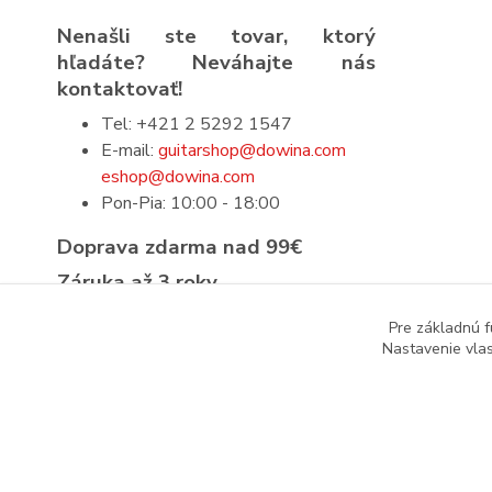
Nenašli ste tovar, ktorý
hľadáte? Neváhajte nás
kontaktovať!
Tel: +421 2 5292 1547
E-mail:
guitarshop@dowina.com
eshop@dowina.com
Pon-Pia: 10:00 - 18:00
Doprava zdarma nad 99€
Záruka až 3 roky
Prísna výstupná kontrola
Pre základnú f
Nastavenie vlas