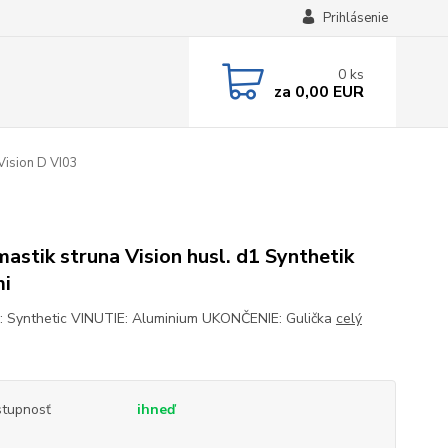
Prihlásenie
0
ks
za
0,00 EUR
ision D VI03
astik struna Vision husl. d1 Synthetik
i
 Synthetic VINUTIE: Aluminium UKONČENIE: Gulička
celý
tupnosť
ihneď