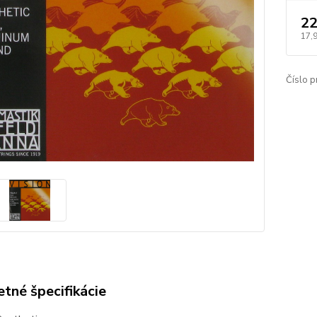
22
17,
Číslo p
tné špecifikácie