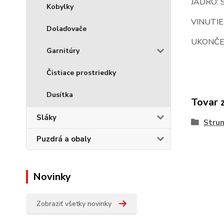
JADRO: S
Kobylky
VINUTIE:
Dolaďovače
UKONČEN
Garnitúry
Čistiace prostriedky
Dusítka
Tovar 
Sláky
Stru
Puzdrá a obaly
Novinky
Zobraziť všetky novinky