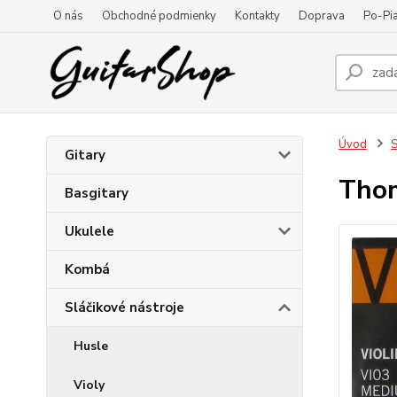
O nás
Obchodné podmienky
Kontakty
Doprava
Po-Pia
Úvod
S
Gitary
Thom
Basgitary
Ukulele
Kombá
Sláčikové nástroje
Husle
Violy