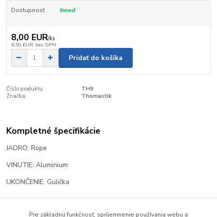
Dostupnosť
ihneď
8,00 EUR
/
ks
6,50 EUR
bez DPH
Pridať do košíka
Číslo produktu:
TH9
Značka:
Thomastik
Kompletné špecifikácie
JADRO: Rope
VINUTIE: Aluminium
UKONČENIE: Gulička
Pre základnú funkčnosť, spríjemnenie používania webu a