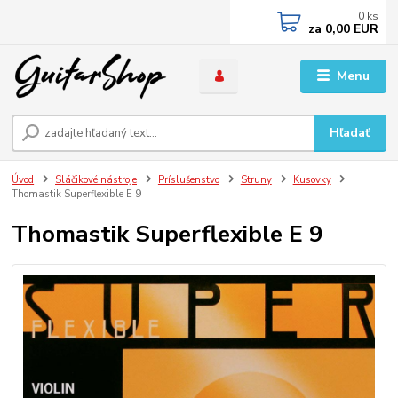
0
ks
za
0,00 EUR
Menu
Hľadať
Úvod
Sláčikové nástroje
Príslušenstvo
Struny
Kusovky
Thomastik Superflexible E 9
Thomastik Superflexible E 9