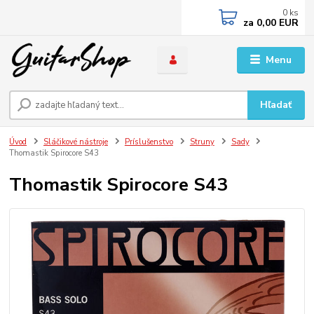
0
ks
za
0,00 EUR
Menu
Hľadať
Úvod
Sláčikové nástroje
Príslušenstvo
Struny
Sady
Thomastik Spirocore S43
Thomastik Spirocore S43