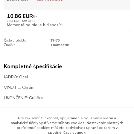
10,86 EUR
/
ks
8,83 EUR
bez DPH
Momentálne nie je k dispozícii
Číslo produktu:
TH70
Značka:
Thomastik
Kompletné špecifikácie
JADRO: Oceľ
VINUTIE: Chróm
UKONČENIE: Gulička
Pre základnú funkčnosť, spríjemnenie používania webu a
Tovar zaradený v kategóriách
analytické účely využívame súbory cookies. Nastavenie vlastných
preferencií cookies môžete kedykoľvek upraviť odkazom v
Struny
spodnej časti stránok.