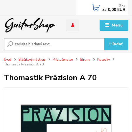
0
ks
za
0,00 EUR
Menu
Hľadať
Úvod
Sláčikové nástroje
Príslušenstvo
Struny
Kusovky
Thomastik Präzision A 70
Thomastik Präzision A 70