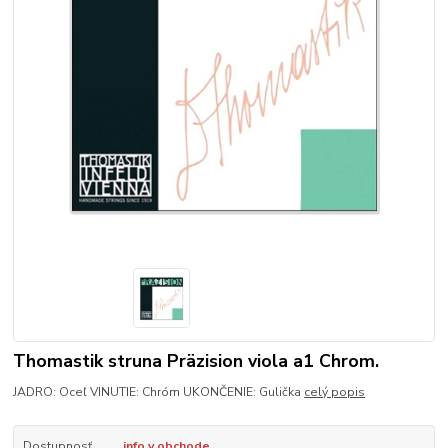
Thomastik struna Präzision viola a1 Chrom.
JADRO: Oceľ VINUTIE: Chróm UKONČENIE: Gulička
celý popis
Dostupnosť
info v obchode