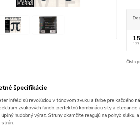
Dos
15
127
Číslo p
tné špecifikácie
ter Infeld sú revolúciou v tónovom zvuku a farbe pre každého n
ektrum zvukových farieb, perfektnú kombináciu sily a elegancie
 úplný hudobný výraz. Struny okamžite reagujú na pohyb sláku, a 
 strún.