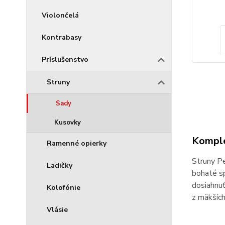
Violončelá
Kontrabasy
Príslušenstvo
Struny
Sady
Kusovky
Komple
Ramenné opierky
Struny Pe
Ladičky
bohaté sp
dosiahnuť
Kolofónie
z mäkších
Vlásie