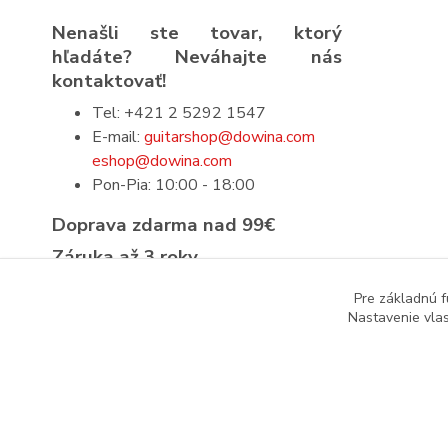
Nenašli ste tovar, ktorý
hľadáte? Neváhajte nás
kontaktovať!
Tel: +421 2 5292 1547
E-mail:
guitarshop@dowina.com
eshop@dowina.com
Pon-Pia: 10:00 - 18:00
Doprava zdarma nad 99€
Záruka až 3 roky
Prísna výstupná kontrola
Pre základnú f
Nastavenie vlas