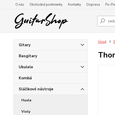
O nás
Obchodné podmienky
Kontakty
Doprava
Po-Pia
Úvod
S
Gitary
Thom
Basgitary
Ukulele
Kombá
Sláčikové nástroje
Husle
Violy