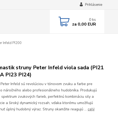
Prihlásenie
0
ks
za
0,00 EUR
r Infeld PI200
astik struny Peter Infeld viola sada (PI21
A PI23 PI24)
 Peter Infeld sú revolúciou v tónovom zvuku a farbe pre
o náročného alebo profesionálneho hudobníka. Produkujú
 spektrum zvukových farieb, perfektnú kombináciu sily a
cie a široký dynamický rozsah, vďaka ktorému umožňujú
nuť úplný hudobný výraz. Struny okamžite reagujú ...
celý