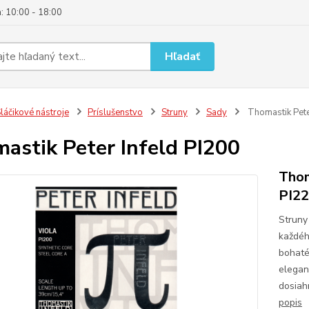
: 10:00 - 18:00
Hľadať
láčikové nástroje
Príslušenstvo
Struny
Sady
Thomastik Pete
astik Peter Infeld PI200
Thom
PI22
Struny
každéh
bohaté
elegan
dosiah
popis