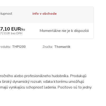
tupnosť
info v obchode
7,10 EUR
/
ks
Momentálne nie je k dispozícii
,72 EUR
bez DPH
roduktu:
THPI200
Značka:
Thomastik
áročného alebo profesionálneho hudobníka. Produkujú
 a široký dynamický rozsah, vďaka ktorému umožňujú
majú vynikajúcu schopnosť ladenia. Pocitovo sú to jedny