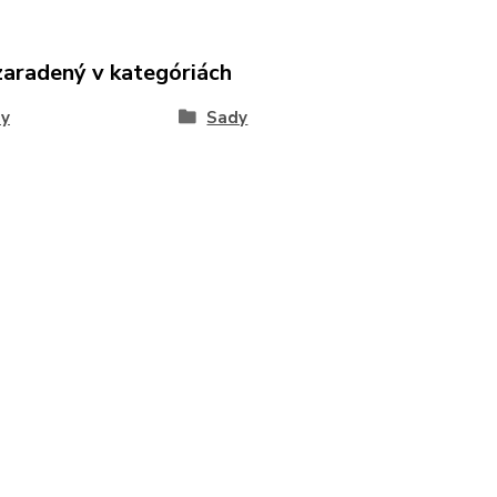
zaradený v kategóriách
ny
Sady