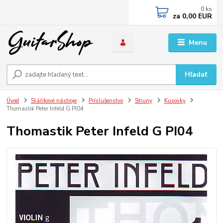
0
ks
za
0,00 EUR
Menu
Hľadať
Úvod
Sláčikové nástroje
Príslušenstvo
Struny
Kusovky
Thomastik Peter Infeld G PI04
Thomastik Peter Infeld G PI04