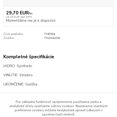
29,70 EUR
/
ks
24,15 EUR
bez DPH
Momentálne nie je k dispozícii
Číslo produktu:
THPI04
Značka:
Thomastik
Kompletné špecifikácie
JADRO: Synthetic
VINUTIE: Striebro
UKONČENIE: Gulička
Pre základnú funkčnosť, spríjemnenie používania webu a
Tovar zaradený v kategóriách
analytické účely využívame súbory cookies. Nastavenie vlastných
preferencií cookies môžete kedykoľvek upraviť odkazom v
Struny
spodnej časti stránok.