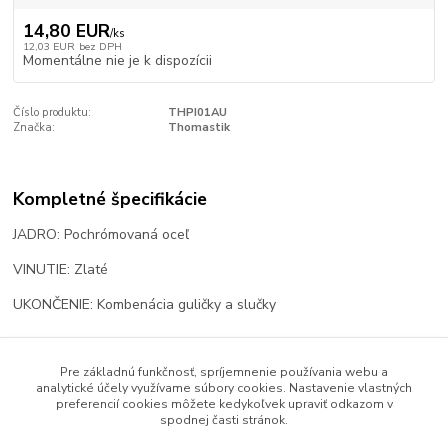
14,80 EUR
/
ks
12,03 EUR
bez DPH
Momentálne nie je k dispozícii
Číslo produktu:
THPI01AU
Značka:
Thomastik
Kompletné špecifikácie
JADRO: Pochrómovaná oceľ
VINUTIE: Zlaté
UKONČENIE: Kombenácia guličky a slučky
Pre základnú funkčnosť, spríjemnenie používania webu a
Tovar zaradený v kategóriách
analytické účely využívame súbory cookies. Nastavenie vlastných
preferencií cookies môžete kedykoľvek upraviť odkazom v
Struny
spodnej časti stránok.
Kusovky