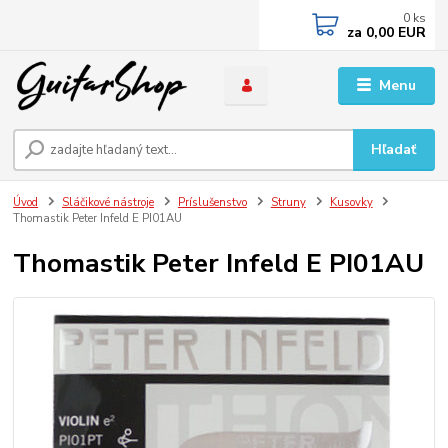
0
ks
za
0,00 EUR
Menu
Hľadať
Úvod
Sláčikové nástroje
Príslušenstvo
Struny
Kusovky
Thomastik Peter Infeld E PI01AU
Thomastik Peter Infeld E PI01AU