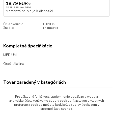
18,79 EUR
/
ks
15,28 EUR
bez DPH
Momentálne nie je k dispozícii
Číslo produktu:
THIN111
Značka:
Thomastik
Kompletné špecifikácie
MEDIUM
Oceľ, zliatina
Tovar zaradený v kategóriách
Gitary
Pre základnú funkčnosť, spríjemnenie používania webu a
Príslušenstvo
analytické účely využívame súbory cookies. Nastavenie vlastných
preferencií cookies môžete kedykoľvek upraviť odkazom v
Struny
spodnej časti stránok.