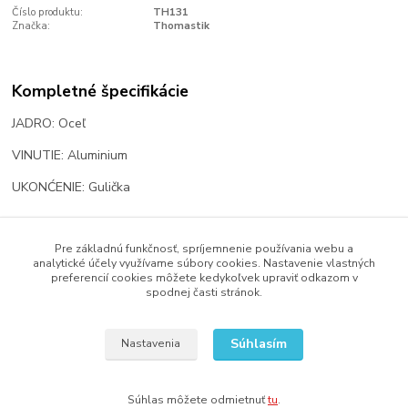
Číslo produktu:
TH131
Značka:
Thomastik
Kompletné špecifikácie
JADRO: Oceľ
VINUTIE: Aluminium
UKONĆENIE: Gulička
Pre základnú funkčnosť, spríjemnenie používania webu a
Tovar zaradený v kategóriách
analytické účely využívame súbory cookies. Nastavenie vlastných
preferencií cookies môžete kedykoľvek upraviť odkazom v
Struny
spodnej časti stránok.
Kusovky
Súhlasím
Nastavenia
Súhlas môžete odmietnuť
tu
.