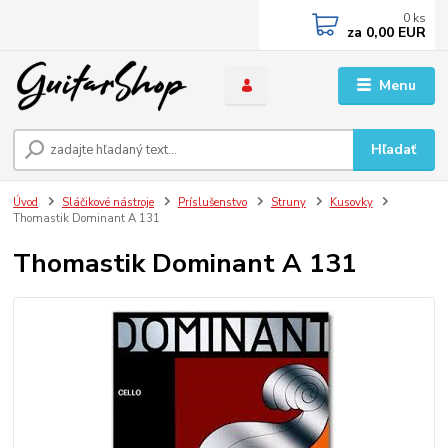
0
ks
za
0,00 EUR
Menu
Hľadať
Úvod
Sláčikové nástroje
Príslušenstvo
Struny
Kusovky
Thomastik Dominant A 131
Thomastik Dominant A 131