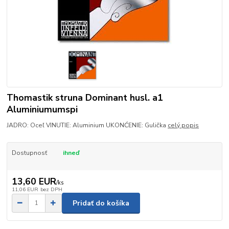
Thomastik struna Dominant husl. a1
Aluminiumumspi
JADRO: Oceľ VINUTIE: Aluminium UKONĆENIE: Gulička
celý popis
Dostupnosť
ihneď
13,60 EUR
/
ks
11,06 EUR
bez DPH
Pridať do košíka