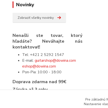
Novinky
Zobraziť všetky novinky
Nenašli ste tovar, ktorý
hľadáte? Neváhajte nás
kontaktovať!
Tel: +421 2 5292 1547
E-mail:
guitarshop@dowina.com
eshop@dowina.com
Pon-Pia: 10:00 - 18:00
Doprava zdarma nad 99€
Záruka až 3 roky
Prísna výstupná kontrola
Pre základnú f
Nastavenie vlas