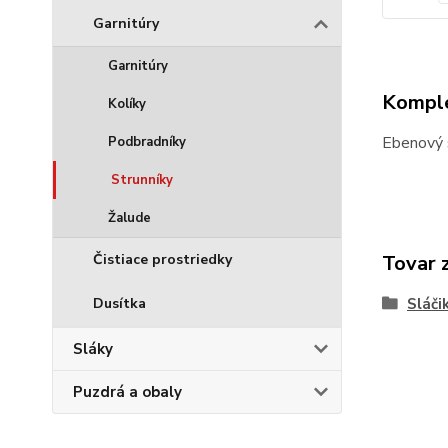
Garnitúry
Garnitúry
Komple
Kolíky
Ebenový 
Podbradníky
Strunníky
Žalude
Tovar 
Čistiace prostriedky
Sláči
Dusítka
Sláky
Puzdrá a obaly