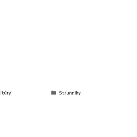
itúry
Strunníky