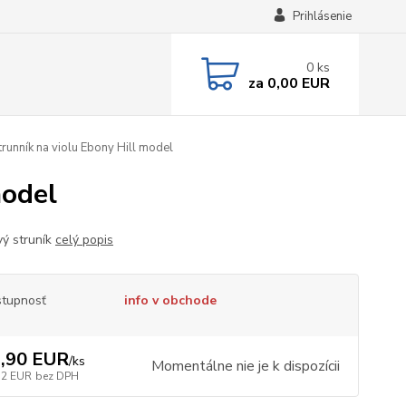
Prihlásenie
0
ks
za
0,00 EUR
trunník na violu Ebony Hill model
model
ý struník
celý popis
tupnosť
info v obchode
,90 EUR
/
ks
Momentálne nie je k dispozícii
32 EUR
bez DPH