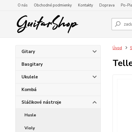
O nás
Obchodné podmienky
Kontakty
Doprava
Po-Pia
Úvod
S
Gitary
Tell
Basgitary
Ukulele
Kombá
Sláčikové nástroje
Husle
Violy