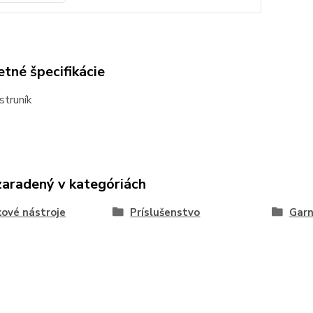
tné špecifikácie
struník
zaradený v kategóriách
kové nástroje
Príslušenstvo
Garn