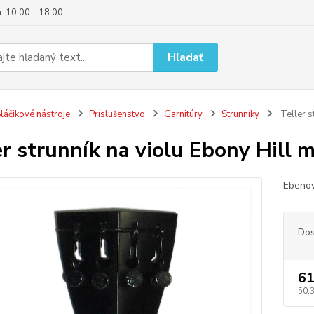
: 10:00 - 18:00
Hľadať
láčikové nástroje
Príslušenstvo
Garnitúry
Strunníky
Teller s
er strunník na violu Ebony Hill 
Ebenov
Dos
61
50,