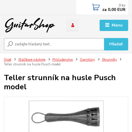
0
ks
za
0,00 EUR
Menu
Hľadať
Úvod
Sláčikové nástroje
Príslušenstvo
Garnitúry
Strunníky
Teller strunník na husle Pusch model
Teller strunník na husle Pusch
model