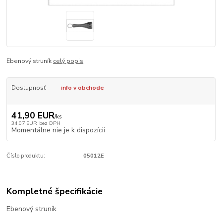
Ebenový struník
celý popis
Dostupnosť
info v obchode
41,90 EUR
/
ks
34,07 EUR
bez DPH
Momentálne nie je k dispozícii
Číslo produktu:
05012E
Kompletné špecifikácie
Ebenový struník