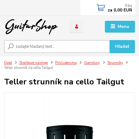
0
ks
za
0,00 EUR
Menu
Hľadať
Úvod
Sláčikové nástroje
Príslušenstvo
Garnitúry
Strunníky
Teller strunník na cello Tailgut
Teller strunník na cello Tailgut