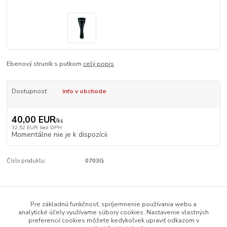
Ebenový struník s putkom
celý popis
Dostupnosť
info v obchode
40,00 EUR
/
ks
32,52 EUR
bez DPH
Momentálne nie je k dispozícii
Číslo produktu:
0703G
Kompletné špecifikácie
Pre základnú funkčnosť, spríjemnenie používania webu a
analytické účely využívame súbory cookies. Nastavenie vlastných
Ebenový struník s putkom
preferencií cookies môžete kedykoľvek upraviť odkazom v