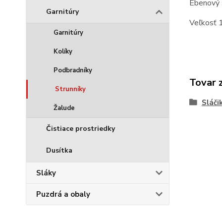
Ebenový 
Garnitúry
Veľkosť 
Garnitúry
Kolíky
Podbradníky
Tovar 
Strunníky
Sláči
Žalude
Čistiace prostriedky
Dusítka
Sláky
Puzdrá a obaly