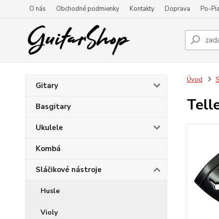
O nás
Obchodné podmienky
Kontakty
Doprava
Po-Pia
Úvod
S
Gitary
Tell
Basgitary
Ukulele
Kombá
Sláčikové nástroje
Husle
Violy