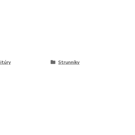
itúry
Strunníky