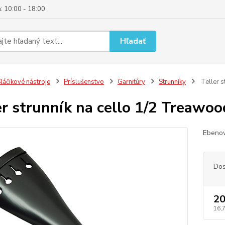
: 10:00 - 18:00
Hľadať
láčikové nástroje
Príslušenstvo
Garnitúry
Strunníky
Teller s
er strunník na cello 1/2 Treawoo
Ebenov
Dos
20
16,