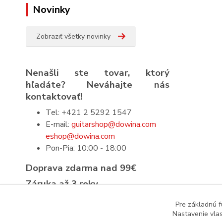
Novinky
Zobraziť všetky novinky
Nenašli ste tovar, ktorý
hľadáte? Neváhajte nás
kontaktovať!
Tel: +421 2 5292 1547
E-mail:
guitarshop@dowina.com
eshop@dowina.com
Pon-Pia: 10:00 - 18:00
Doprava zdarma nad 99€
Záruka až 3 roky
Prísna výstupná kontrola
Pre základnú f
Nastavenie vlas