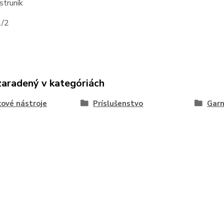
struník
1/2
zaradený v kategóriách
kové nástroje
Príslušenstvo
Garn