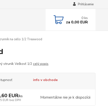
Prihlásenie
0
ks
za
0,00 EUR
trunník na cello 1/2 Treawood
d
ý struník Veľkosť 1/2
celý popis
tupnosť
info v obchode
,60 EUR
/
ks
Momentálne nie je k dispozícii
75 EUR
bez DPH