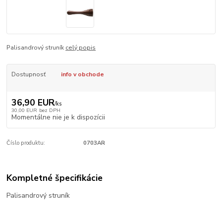
Palisandrový struník
celý popis
Dostupnosť
info v obchode
36,90 EUR
/
ks
30,00 EUR
bez DPH
Momentálne nie je k dispozícii
Číslo produktu:
0703AR
Kompletné špecifikácie
Palisandrový struník