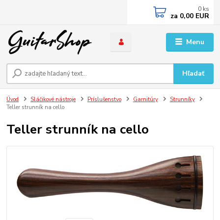
0
ks
za
0,00 EUR
Menu
Hľadať
Úvod
Sláčikové nástroje
Príslušenstvo
Garnitúry
Strunníky
Teller strunník na cello
Teller strunník na cello