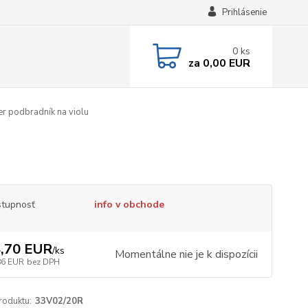
Prihlásenie
0
ks
za
0,00 EUR
er podbradník na violu
tupnosť
info v obchode
,70 EUR
/
ks
Momentálne nie je k dispozícii
86 EUR
bez DPH
roduktu:
33V02/20R