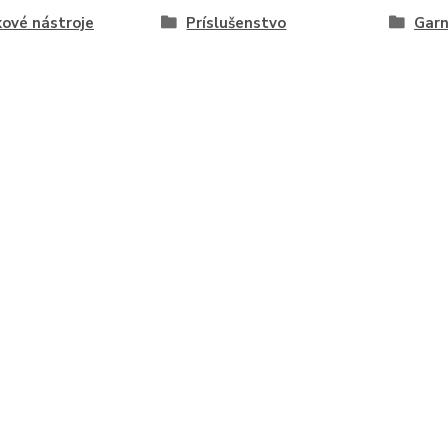
kové nástroje
Príslušenstvo
Garn