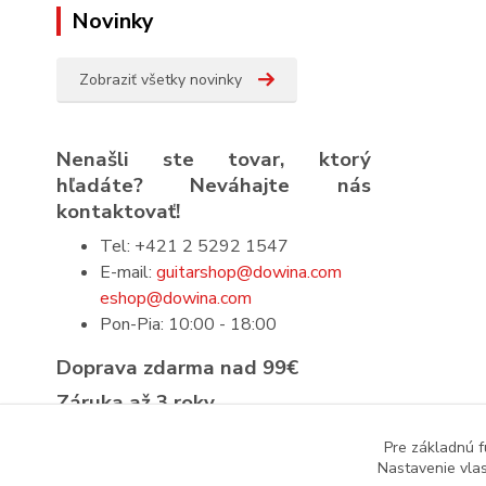
Novinky
Zobraziť všetky novinky
Nenašli ste tovar, ktorý
hľadáte? Neváhajte nás
kontaktovať!
Tel: +421 2 5292 1547
E-mail:
guitarshop@dowina.com
eshop@dowina.com
Pon-Pia: 10:00 - 18:00
Doprava zdarma nad 99€
Záruka až 3 roky
Prísna výstupná kontrola
Pre základnú f
Nastavenie vlas