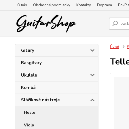
O nás
Obchodné podmienky
Kontakty
Doprava
Po-Pia
Úvod
S
Gitary
Tell
Basgitary
Ukulele
Kombá
Sláčikové nástroje
Husle
Violy