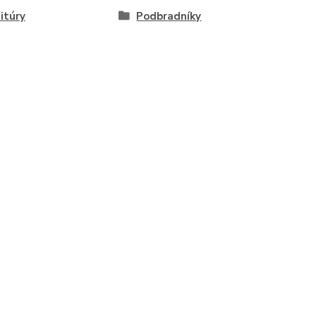
itúry
Podbradníky