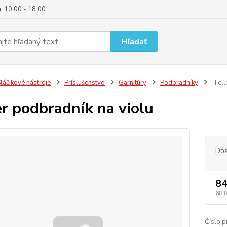
: 10:00 - 18:00
Hľadať
láčikové nástroje
Príslušenstvo
Garnitúry
Podbradníky
Tell
er podbradník na violu
Dos
84
68,
Číslo p