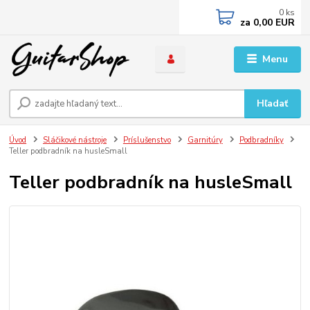
0
ks
za
0,00 EUR
Menu
Hľadať
Úvod
Sláčikové nástroje
Príslušenstvo
Garnitúry
Podbradníky
Teller podbradník na husleSmall
Teller podbradník na husleSmall