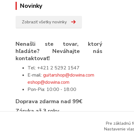
Novinky
Zobraziť všetky novinky
Nenašli ste tovar, ktorý
hľadáte? Neváhajte nás
kontaktovať!
Tel: +421 2 5292 1547
E-mail:
guitarshop@dowina.com
eshop@dowina.com
Pon-Pia: 10:00 - 18:00
Doprava zdarma nad 99€
Záruka až 3 roky
Prísna výstupná kontrola
Pre základnú f
Nastavenie vlas