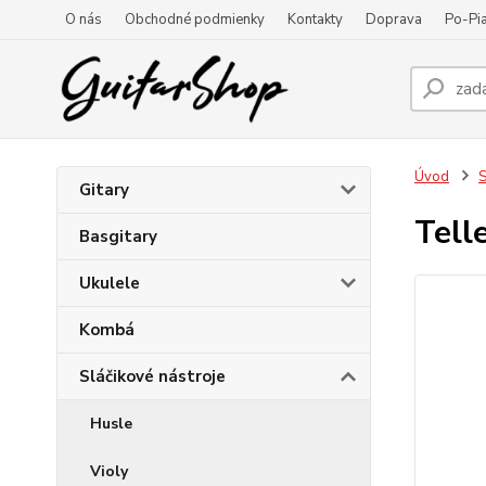
O nás
Obchodné podmienky
Kontakty
Doprava
Po-Pia
Úvod
S
Gitary
Tell
Basgitary
Ukulele
Kombá
Sláčikové nástroje
Husle
Violy