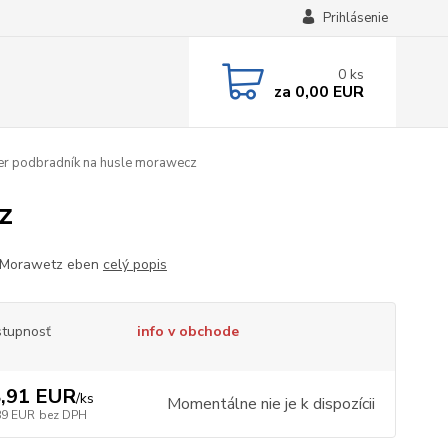
Prihlásenie
0
ks
za
0,00 EUR
er podbradník na husle morawecz
z
 Morawetz eben
celý popis
tupnosť
info v obchode
,91 EUR
/
ks
Momentálne nie je k dispozícii
89 EUR
bez DPH