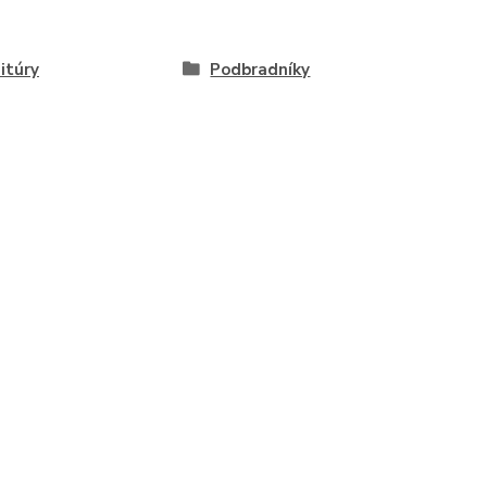
itúry
Podbradníky