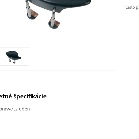
Číslo p
tné špecifikácie
orawetz eben