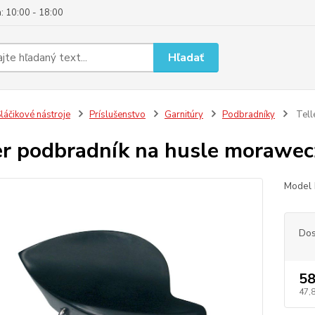
: 10:00 - 18:00
Hľadať
láčikové nástroje
Príslušenstvo
Garnitúry
Podbradníky
Tell
er podbradník na husle morawec
Model
Dos
58
47,