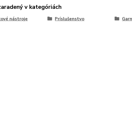
zaradený v kategóriách
kové nástroje
Príslušenstvo
Garn