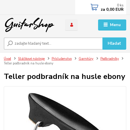
0
ks
za
0,00 EUR
Menu
Hľadať
Úvod
Sláčikové nástroje
Príslušenstvo
Garnitúry
Podbradníky
Teller podbradník na husle ebony
Teller podbradník na husle ebony