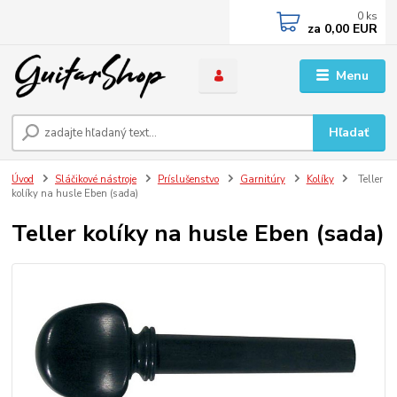
0
ks
za
0,00 EUR
Menu
Hľadať
Úvod
Sláčikové nástroje
Príslušenstvo
Garnitúry
Kolíky
Teller
kolíky na husle Eben (sada)
Teller kolíky na husle Eben (sada)