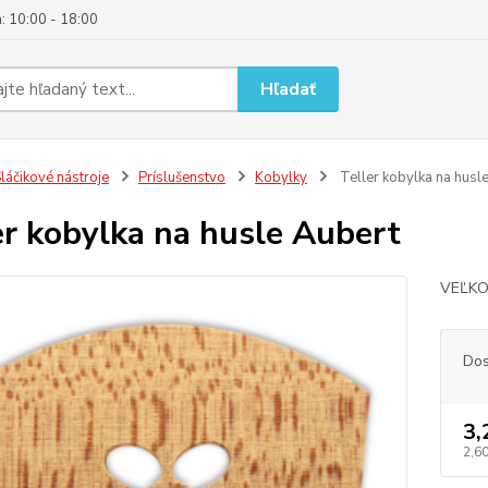
: 10:00 - 18:00
Hľadať
láčikové nástroje
Príslušenstvo
Kobylky
Teller kobylka na husl
er kobylka na husle Aubert
VEĽKOS
Dos
3,
2,6