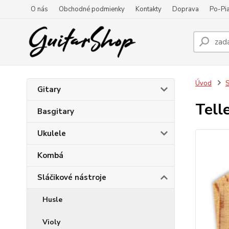
O nás
Obchodné podmienky
Kontakty
Doprava
Po-Pia
Úvod
S
Gitary
Tell
Basgitary
Ukulele
Kombá
Sláčikové nástroje
Husle
Violy