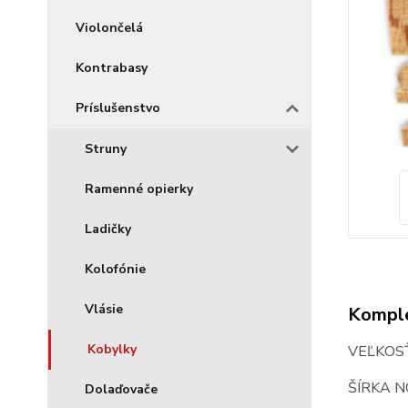
Violončelá
Kontrabasy
Príslušenstvo
Struny
Ramenné opierky
Ladičky
Kolofónie
Vlásie
Komple
Kobylky
VEĽKOSŤ
ŠÍRKA N
Dolaďovače