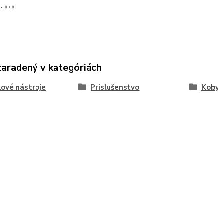
 ***
zaradený v kategóriách
kové nástroje
Príslušenstvo
Koby