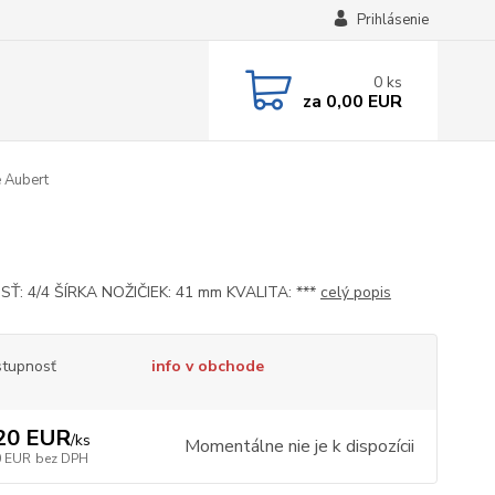
Prihlásenie
0
ks
za
0,00 EUR
e Aubert
Ť: 4/4 ŠÍRKA NOŽIČIEK: 41 mm KVALITA: ***
celý popis
tupnosť
info v obchode
20 EUR
/
ks
Momentálne nie je k dispozícii
0 EUR
bez DPH