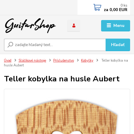
0
ks
za
0,00 EUR
Menu
Hľadať
Úvod
Sláčikové nástroje
Príslušenstvo
Kobylky
Teller kobylka na
husle Aubert
Teller kobylka na husle Aubert