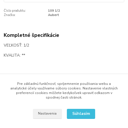
Číslo produktu:
109 1/2
Značka:
Aubert
Kompletné špecifikácie
VEĽKOSŤ: 1/2
KVALITA: **
Tovar zaradený v kategóriách
Pre základnú funkčnosť, spríjemnenie používania webu a
Sláčikové nástroje
analytické účely využívame súbory cookies. Nastavenie vlastných
preferencií cookies môžete kedykoľvek upraviť odkazom v
Príslušenstvo
spodnej časti stránok.
Kobylky
Súhlasím
Nastavenia