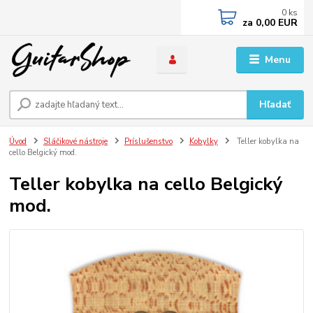
0
ks
za
0,00 EUR
Menu
Hľadať
Úvod
Sláčikové nástroje
Príslušenstvo
Kobylky
Teller kobylka na
cello Belgický mod.
Teller kobylka na cello Belgický
mod.