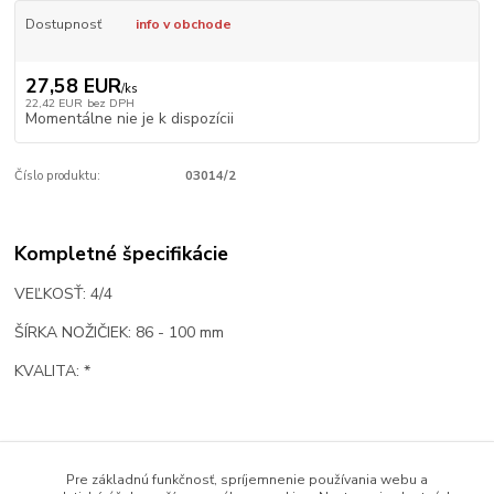
Dostupnosť
info v obchode
27,58 EUR
/
ks
22,42 EUR
bez DPH
Momentálne nie je k dispozícii
Číslo produktu:
03014/2
Kompletné špecifikácie
VEĽKOSŤ: 4/4
ŠÍRKA NOŽIČIEK: 86 - 100 mm
KVALITA: *
Tovar zaradený v kategóriách
Pre základnú funkčnosť, spríjemnenie používania webu a
Sláčikové nástroje