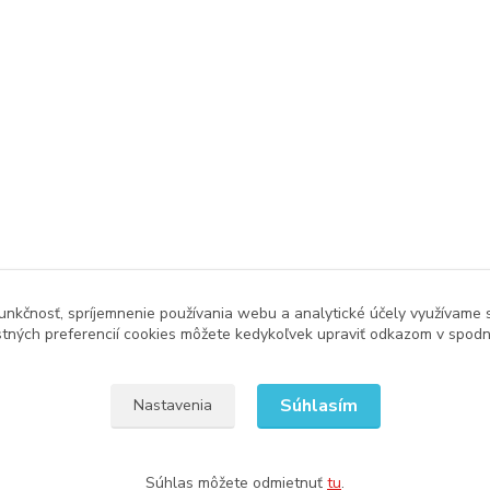
unkčnosť, spríjemnenie používania webu a analytické účely využívame 
tných preferencií cookies môžete kedykoľvek upraviť odkazom v spodne
Súhlasím
Nastavenia
Súhlas môžete odmietnuť
tu
.