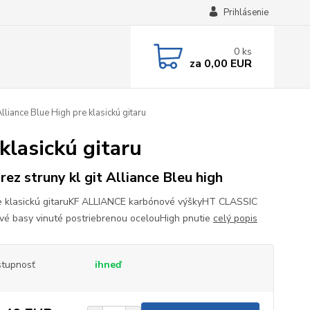
Prihlásenie
0
ks
za
0,00 EUR
liance Blue High pre klasickú gitaru
klasickú gitaru
rez struny kl git Alliance Bleu high
e klasickú gitaruKF ALLIANCE karbónové výškyHT CLASSIC
vé basy vinuté postriebrenou ocelouHigh pnutie
celý popis
tupnosť
ihneď