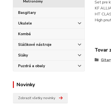
Metronómy
Set pre k
KF ALLIA
Basgitary
HT CLASS
High pnut
Ukulele
Kombá
Sláčikové nástroje
Tovar 
Sláky
Gitar
Puzdrá a obaly
Novinky
Zobraziť všetky novinky