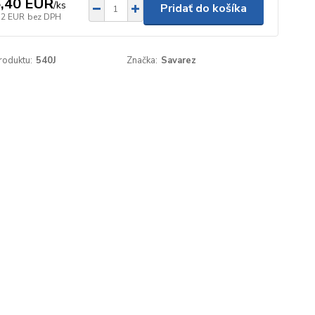
,40 EUR
/
ks
Pridať do košíka
52 EUR
bez DPH
roduktu:
540J
Značka:
Savarez