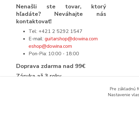
Nenašli ste tovar, ktorý
hľadáte? Neváhajte nás
kontaktovať!
Tel: +421 2 5292 1547
E-mail:
guitarshop@dowina.com
eshop@dowina.com
Pon-Pia: 10:00 - 18:00
Doprava zdarma nad 99€
Záruka až 3 roky
Prísna výstupná kontrola
Pre základnú f
Nastavenie vlas