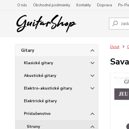
O nás
Obchodné podmienky
Kontakty
Doprava
Po-Pia
Úvod
G
Gitary
Sava
Klasické gitary
Akustické gitary
Elektro-akustické gitary
Elektrické gitary
Príslušenstvo
Struny