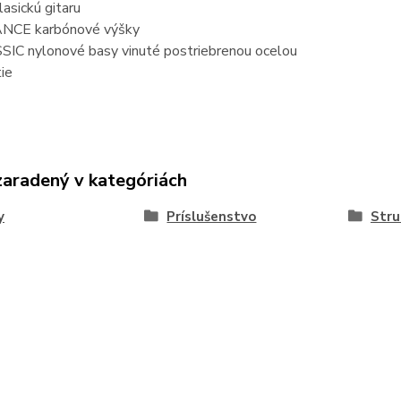
lasickú gitaru
NCE karbónové výšky
IC nylonové basy vinuté postriebrenou ocelou
ie
zaradený v kategóriách
y
Príslušenstvo
Stru