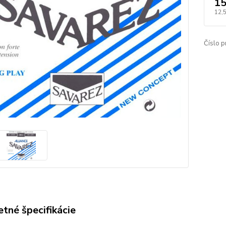
15
12,
Číslo p
tné špecifikácie