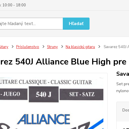
: 10:00 - 18:00
Hľadať
itary
Príslušenstvo
Struny
Na klasickú gitaru
Savarez 540J Al
rez 540J Alliance Blue High pre 
Sava
Set pr
nylono
Dos