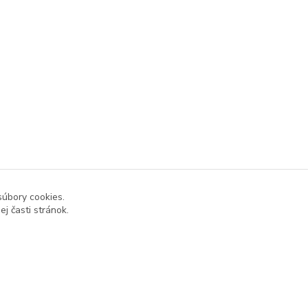
súbory cookies.
j časti stránok.
Vytvorené na
Eshop-rychlo.sk