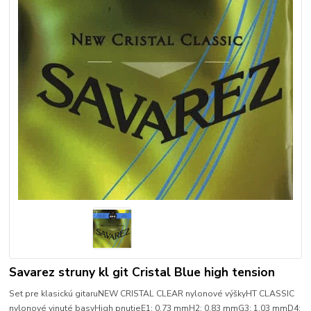
Savarez struny kl git Cristal Blue high tension
Set pre klasickú gitaruNEW CRISTAL CLEAR nylonové výškyHT CLASSIC
nylonové vinuté basyHigh pnutieE1: 0,73 mmH2: 0,83 mmG3: 1,03 mmD4: