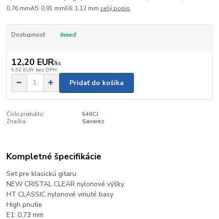
0,76 mmA5: 0,91 mmE6: 1,12 mm
celý popis
Dostupnosť
ihneď
12,20 EUR
/
ks
9,92 EUR
bez DPH
Pridať do košíka
Číslo produktu:
540CJ
Značka:
Savarez
Kompletné špecifikácie
Set pre klasickú gitaru
NEW CRISTAL CLEAR nylonové výšky
HT CLASSIC nylonové vinuté basy
High pnutie
E1: 0,73 mm