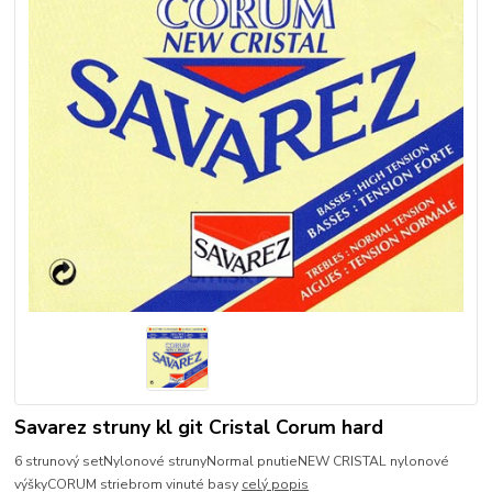
Savarez struny kl git Cristal Corum hard
6 strunový setNylonové strunyNormal pnutieNEW CRISTAL nylonové
výškyCORUM striebrom vinuté basy
celý popis