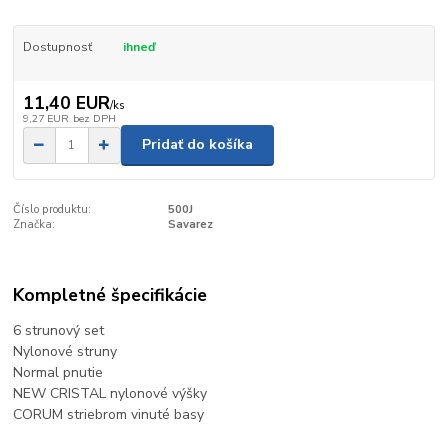
Dostupnosť
ihneď
11,40 EUR
/
ks
9,27 EUR
bez DPH
Pridať do košíka
Číslo produktu:
500J
Značka:
Savarez
Kompletné špecifikácie
6 strunový set
Nylonové struny
Normal pnutie
NEW CRISTAL nylonové výšky
CORUM striebrom vinuté basy