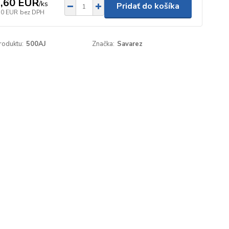
,60 EUR
/
ks
Pridať do košíka
50 EUR
bez DPH
roduktu:
500AJ
Značka:
Savarez