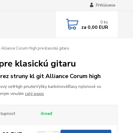
Prihlásenie
0
ks
za
0,00 EUR
Alliance Corum High pre klasickú gitaru
re klasickú gitaru
rez struny kl git Alliance Corum high
nový setHigh pnutieVýšky karbónovéBasy nylonové so
orným vinutím
celý popis
tupnosť
ihneď