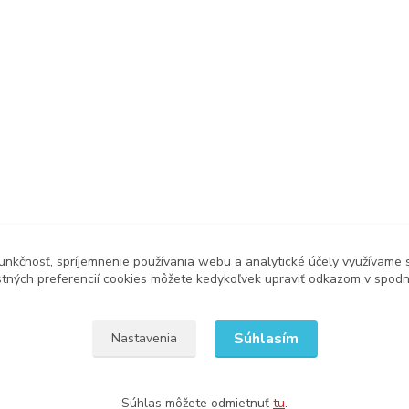
unkčnosť, spríjemnenie používania webu a analytické účely využívame 
tných preferencií cookies môžete kedykoľvek upraviť odkazom v spodne
Súhlasím
Nastavenia
Súhlas môžete odmietnuť
tu
.