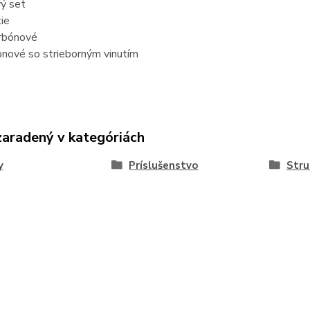
vý set
ie
rbónové
onové so strieborným vinutím
zaradený v kategóriách
y
Príslušenstvo
Stru