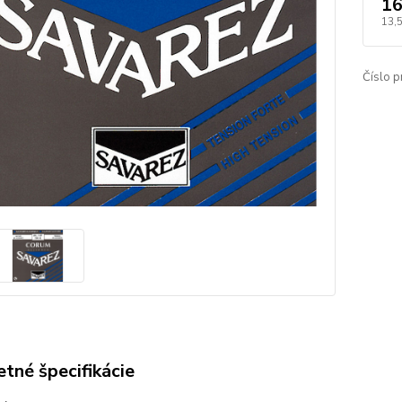
16
13,
Číslo p
tné špecifikácie