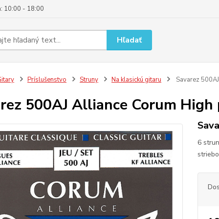
: 10:00 - 18:00
Hľadať
itary
Príslušenstvo
Struny
Na klasickú gitaru
Savarez 500AJ 
rez 500AJ Alliance Corum High p
Sava
6 stru
strieb
Dos