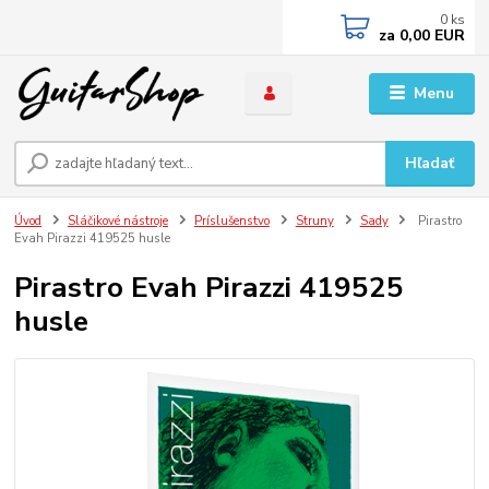
0
ks
za
0,00 EUR
Menu
Hľadať
Úvod
Sláčikové nástroje
Príslušenstvo
Struny
Sady
Pirastro
Evah Pirazzi 419525 husle
Pirastro Evah Pirazzi 419525
husle