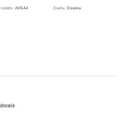
roduktu:
AVG44
Značka:
Dowina
ďovače