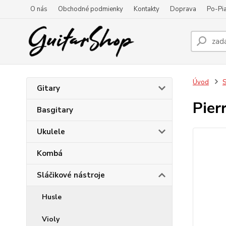
O nás
Obchodné podmienky
Kontakty
Doprava
Po-Pia
Úvod
S
Gitary
Pier
Basgitary
Ukulele
Kombá
Sláčikové nástroje
Husle
Violy