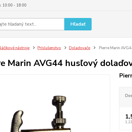
: 10:00 - 18:00
Hľadať
láčikové nástroje
Príslušenstvo
Dolaďovače
Pierre Marin AVG4
re Marin AVG44 husľový dolaďo
Pier
Dos
1,
1,2