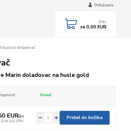
Prihlásenie
0
ks
za
0,00 EUR
4 husľový dolaďovač
vač
re Marin doladovac na husle gold
tupnosť
ihneď
50 EUR
/
ks
Pridať do košíka
2 EUR
bez DPH