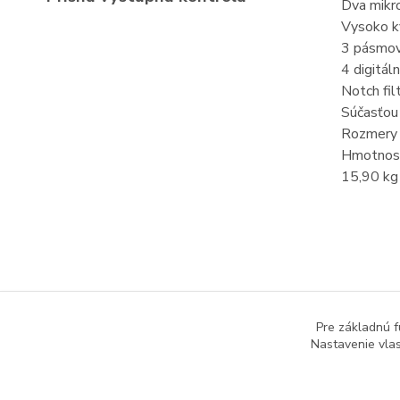
Dva mikr
Vysoko k
3 pásmo
4 digitál
Notch fil
Súčasťou 
Rozmery 
Hmotnosť
15,90 kg
Tovar 
Pre základnú f
Komb
Nastavenie vlas