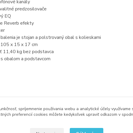
ofónové kanály
valitné predzosilovače
vý EQ
ne Reverb efekty
ter
balenia je stojan a polstrovaný obal s kolieskami
105 x 15 x 17 cm
 11,40 kg bez podstavca
 s obalom a podstavcom
zaradený v kategóriách
unkčnosť, spríjemnenie používania webu a analytické účely využívame 
á
tných preferencií cookies môžete kedykoľvek upraviť odkazom v spodne