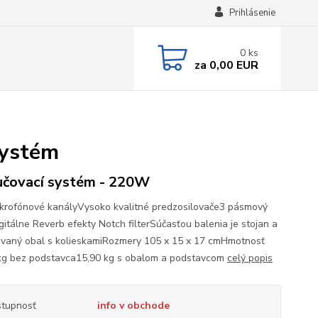
Prihlásenie
0
ks
za
0,00 EUR
systém
čovací systém - 220W
krofónové kanályVysoko kvalitné predzosilovače3 pásmový
gitálne Reverb efekty Notch filterSúčasťou balenia je stojan a
ovaný obal s kolieskamiRozmery 105 x 15 x 17 cmHmotnosť
kg bez podstavca15,90 kg s obalom a podstavcom
celý popis
tupnosť
info v obchode