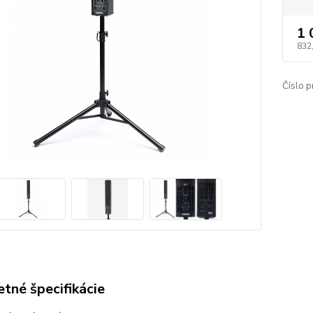
1 
832
Číslo p
tné špecifikácie