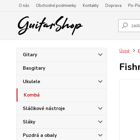
O nás
Obchodné podmienky
Kontakty
Doprava
Po-Pia
Úvod
Gitary
Fish
Basgitary
Ukulele
Kombá
Sláčikové nástroje
Sláky
Puzdrá a obaly