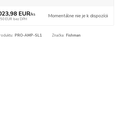
023,98 EUR
/
ks
Momentálne nie je k dispozícii
,50 EUR
bez DPH
roduktu:
PRO-AMP-SL1
Značka:
Fishman