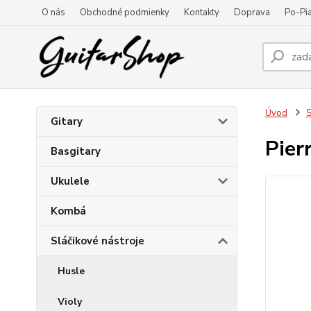
O nás
Obchodné podmienky
Kontakty
Doprava
Po-Pia
Úvod
S
Gitary
Pier
Basgitary
Ukulele
Kombá
Sláčikové nástroje
Husle
Violy