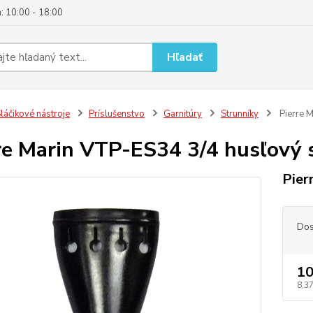
: 10:00 - 18:00
Hľadať
láčikové nástroje
Príslušenstvo
Garnitúry
Strunníky
Pierre M
re Marin VTP-ES34 3/4 husľový 
Pier
Dos
10
8,3