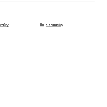
itúry
Strunníky