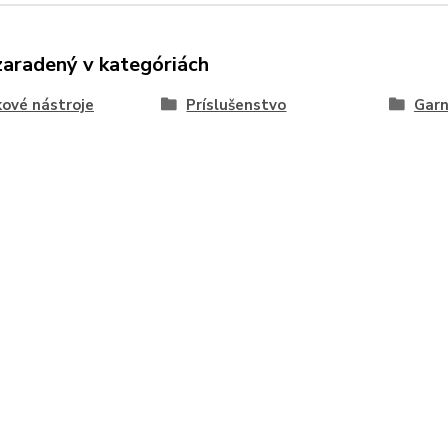
zaradený v kategóriách
kové nástroje
Príslušenstvo
Garn