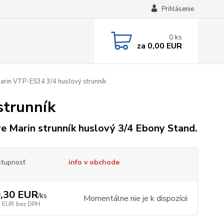
Prihlásenie
0
ks
za
0,00 EUR
arin VTP-ES34 3/4 husľový strunník
strunník
re Marin strunník huslový 3/4 Ebony Stand.
tupnosť
info v obchode
,30 EUR
/
ks
Momentálne nie je k dispozícii
7 EUR
bez DPH