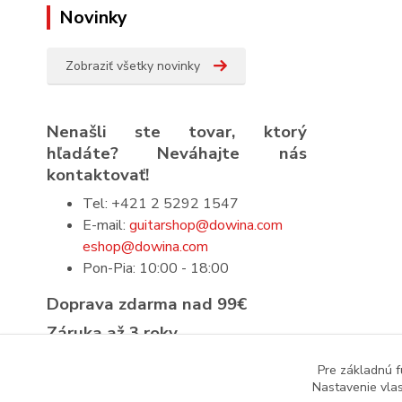
Novinky
Zobraziť všetky novinky
Nenašli ste tovar, ktorý
hľadáte? Neváhajte nás
kontaktovať!
Tel: +421 2 5292 1547
E-mail:
guitarshop@dowina.com
eshop@dowina.com
Pon-Pia: 10:00 - 18:00
Doprava zdarma nad 99€
Záruka až 3 roky
Prísna výstupná kontrola
Pre základnú f
Nastavenie vlas