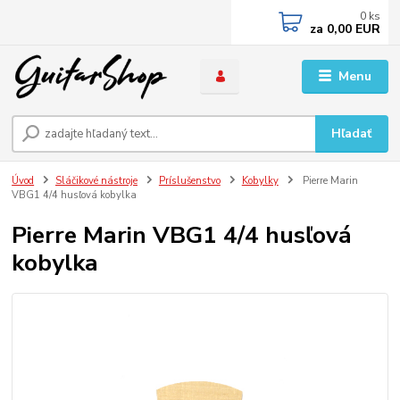
0
ks
za
0,00 EUR
Menu
Hľadať
Úvod
Sláčikové nástroje
Príslušenstvo
Kobylky
Pierre Marin
VBG1 4/4 husľová kobylka
Pierre Marin VBG1 4/4 husľová
kobylka