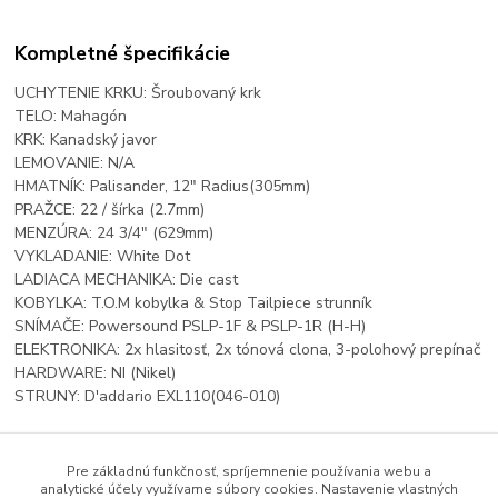
Kompletné špecifikácie
UCHYTENIE KRKU: Šroubovaný krk
TELO: Mahagón
KRK: Kanadský javor
LEMOVANIE: N/A
HMATNÍK: Palisander, 12" Radius(305mm)
PRAŽCE: 22 / šírka (2.7mm)
MENZÚRA: 24 3/4" (629mm)
VYKLADANIE: White Dot
LADIACA MECHANIKA: Die cast
KOBYLKA: T.O.M kobylka & Stop Tailpiece strunník
SNÍMAČE: Powersound PSLP-1F & PSLP-1R (H-H)
ELEKTRONIKA: 2x hlasitosť, 2x tónová clona, 3-polohový prepínač
HARDWARE: NI (Nikel)
STRUNY: D'addario EXL110(046-010)
Pre základnú funkčnosť, spríjemnenie používania webu a
Tovar zaradený v kategóriách
analytické účely využívame súbory cookies. Nastavenie vlastných