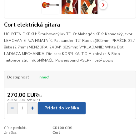
Cort elektrická gitara
UCHYTENIE KRKU: Šroubovaný krk TELO: Mahagón KRK: Kanadský javor
LEMOVANIE: N/A HMATNÍK: Palisander, 12" Radius(305mm) PRAŽCE: 22 /
šírka (2.7mm) MENZÚRA: 24 3/4" (629mm) VYKLADANIE: White Dot
LADIACA MECHANIKA: Die cast KOBYLKA: T.O.M kobylka & Stop
Tailpiece strunník SNÍMAČE: Powersound PSLP-...
celý popis
Dostupnosť
ihneď
270,00 EUR
/
ks
219,51 EUR
bez DPH
Pridať do košíka
Číslo produktu:
CR100 CRS
Značka:
Cort