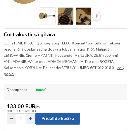
Cort akustická gitara
UCHYTENIE KRKU: Rybinový spoj TELO: "Koncert" tvar tela, smreková
rezonančná doska, zadná doska a luby mahagón KRK: Mahagón
LEMOVANIE: Čierné HMATNÍK: Palisander MENZÚRA: 25.6" (650mm)
VYKLADANIE: White dot LADIACA MECHANIKA: Die cast ROZETA:
Kalkomania KOBYLKA: PalisanderSTRUNY: JUMBO 6ST(012,016,0...
celý
popis
Dostupnosť
ihneď
133,00 EUR
/
ks
108,13 EUR
bez DPH
Pridať do košíka