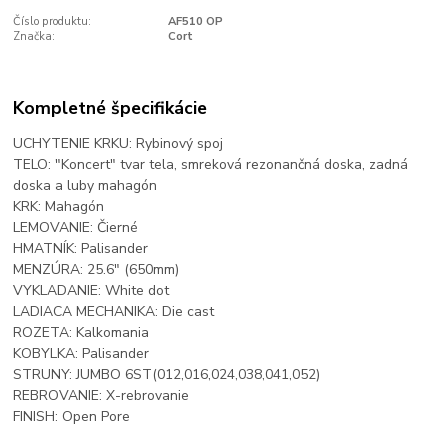
Číslo produktu:
AF510 OP
Značka:
Cort
Kompletné špecifikácie
UCHYTENIE KRKU: Rybinový spoj
TELO: "Koncert" tvar tela, smreková rezonančná doska, zadná
doska a luby mahagón
KRK: Mahagón
LEMOVANIE: Čierné
HMATNÍK: Palisander
MENZÚRA: 25.6" (650mm)
VYKLADANIE: White dot
LADIACA MECHANIKA: Die cast
ROZETA: Kalkomania
KOBYLKA: Palisander
STRUNY: JUMBO 6ST(012,016,024,038,041,052)
REBROVANIE: X-rebrovanie
FINISH: Open Pore