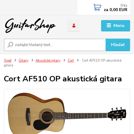
0
ks
za
0,00 EUR
Menu
Hľadať
Úvod
Gitary
Akustické gitary
Cort
Cort AF510 OP akustická
gitara
Cort AF510 OP akustická gitara