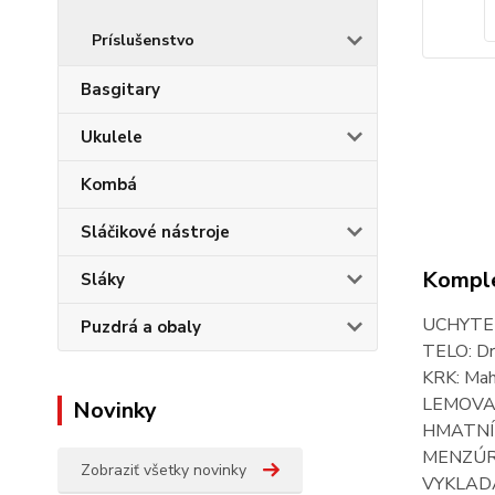
Príslušenstvo
Basgitary
Ukulele
Kombá
Sláčikové nástroje
Komple
Sláky
UCHYTEN
Puzdrá a obaly
TELO: Dr
KRK: Ma
LEMOVAN
Novinky
HMATNÍK:
MENZÚRA
Zobraziť všetky novinky
VYKLADA