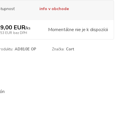
tupnosť
info v obchode
9,00 EUR
/
ks
Momentálne nie je k dispozícii
,53 EUR
bez DPH
roduktu:
AD810E OP
Značka:
Cort
gón