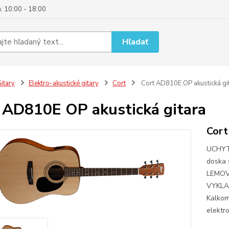
: 10:00 - 18:00
Hľadať
itary
Elektro-akustické gitary
Cort
Cort AD810E OP akustická gi
 AD810E OP akustická gitara
Cort
UCHYTE
doska 
LEMOVA
VYKLA
Kalkom
elektro