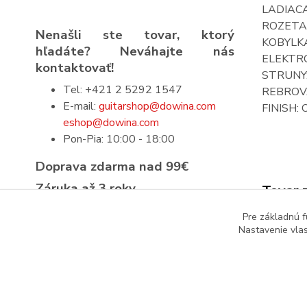
LADIACA
ROZETA:
Nenašli ste tovar, ktorý
KOBYLKA:
hľadáte? Neváhajte nás
ELEKTRON
kontaktovať!
STRUNY:
Tel: +421 2 5292 1547
REBROVA
E-mail:
guitarshop@dowina.com
FINISH: 
eshop@dowina.com
Pon-Pia: 10:00 - 18:00
Doprava zdarma nad 99€
Záruka až 3 roky
Tovar 
Prísna výstupná kontrola
Pre základnú f
Gitar
Nastavenie vlas