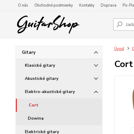
O nás
Obchodné podmienky
Kontakty
Doprava
Po-Pia
Úvod
G
Gitary
Cort
Klasické gitary
Akustické gitary
Elektro-akustické gitary
Cort
Dowina
Elektrické gitary