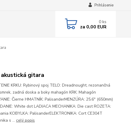
Prihlásenie
0
ks
za
0,00 EUR
tara
 akustická gitara
NIE KRKU: Rybinový spoj TELO: Dreadnought, rezonančná
smrek, zadná doska a boky mahagón KRK: Mahagón
NIE: Čierne HMATNÍK: PalisanderMENZÚRA: 25.6" (650mm)
DANIE: White dot LADIACA MECHANIKA: Die cast ROZETA:
ania KOBYLKA: PalisanderELEKTRONIKA: Cort CE304T
nika s ...
celý popis