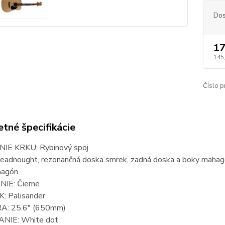
Dos
17
145
Číslo p
tné špecifikácie
IE KRKU: Rybinový spoj
eadnought, rezonančná doska smrek, zadná doska a boky maha
hagón
IE: Čierne
 Palisander
: 25.6" (650mm)
NIE: White dot