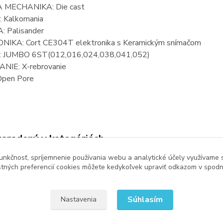
 MECHANIKA: Die cast
 Kalkomania
 Palisander
IKA: Cort CE304T elektronika s Keramickým snímačom
 JUMBO 6ST(012,016,024,038,041,052)
NIE: X-rebrovanie
Open Pore
zaradený v kategóriách
unkčnosť, spríjemnenie používania webu a analytické účely využívame 
y
Elektro-akustické gitary
Cort
tných preferencií cookies môžete kedykoľvek upraviť odkazom v spodne
Súhlasím
Nastavenia