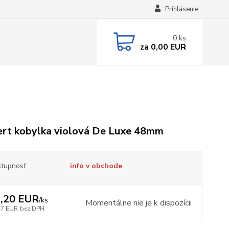
Prihlásenie
0
ks
za
0,00 EUR
rt kobylka violová De Luxe 48mm
tupnosť
info v obchode
,20 EUR
/
ks
Momentálne nie je k dispozícii
37 EUR
bez DPH