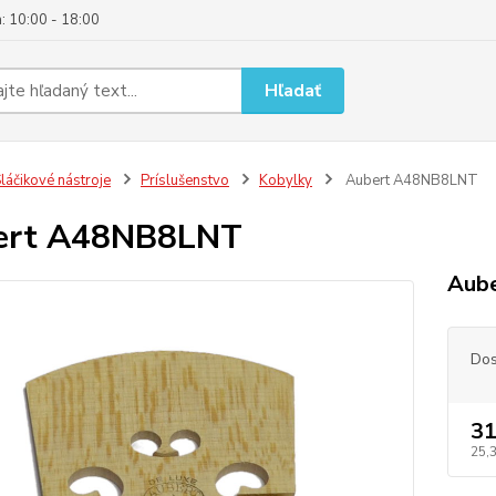
: 10:00 - 18:00
Hľadať
láčikové nástroje
Príslušenstvo
Kobylky
Aubert A48NB8LNT
ert A48NB8LNT
Aube
Dos
31
25,