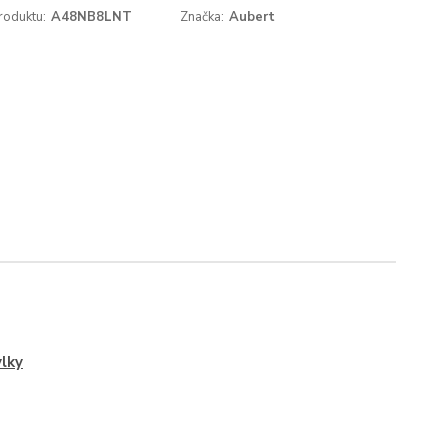
roduktu:
A48NB8LNT
Značka:
Aubert
lky