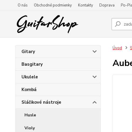
O nás
Obchodné podmienky
Kontakty
Doprava
Po-Pia
Úvod
S
Gitary
Aub
Basgitary
Ukulele
Kombá
Sláčikové nástroje
Husle
Violy