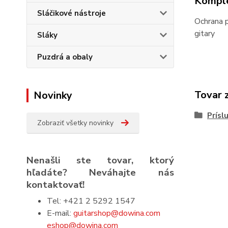
Komple
Sláčikové nástroje
Ochrana p
gitary
Sláky
Puzdrá a obaly
Tovar 
Novinky
Prísl
Zobraziť všetky novinky
Nenašli ste tovar, ktorý
hľadáte? Neváhajte nás
kontaktovať!
Tel: +421 2 5292 1547
E-mail:
guitarshop@dowina.com
eshop@dowina.com