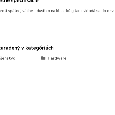
tné špecifikácie
roti spätnej väzbe - dusítko na klasickú gitaru, vkladá sa do 
zaradený v kategóriách
ušenstvo
Hardware