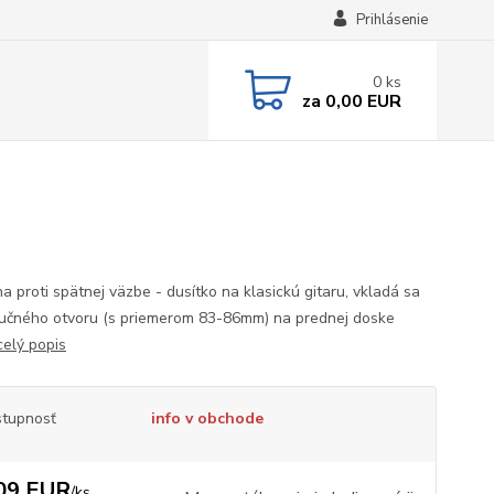
Prihlásenie
0
ks
za
0,00 EUR
a proti spätnej väzbe - dusítko na klasickú gitaru, vkladá sa
učného otvoru (s priemerom 83-86mm) na prednej doske
celý popis
tupnosť
info v obchode
09 EUR
/
ks