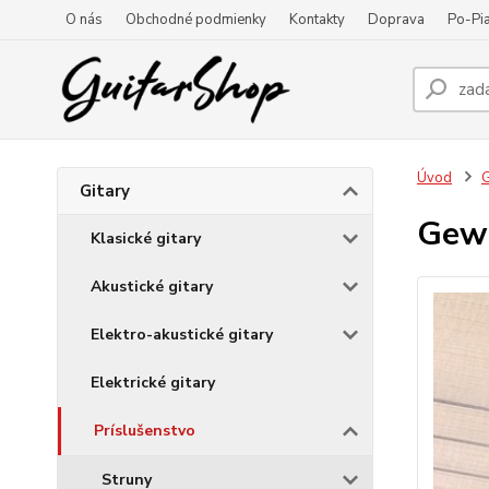
O nás
Obchodné podmienky
Kontakty
Doprava
Po-Pia
Úvod
G
Gitary
Gewa
Klasické gitary
Akustické gitary
Elektro-akustické gitary
Elektrické gitary
Príslušenstvo
Struny