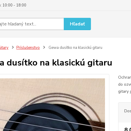
: 10:00 - 18:00
Hľadať
itary
Príslušenstvo
Gewa dusítko na klasickú gitaru
 dusítko na klasickú gitaru
Ochran
do ozv
gitary
Dos
8,