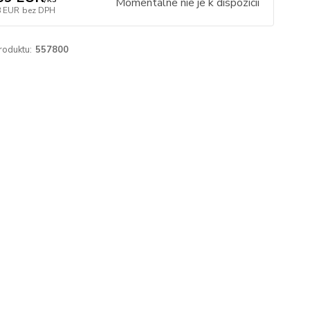
Momentálne nie je k dispozícii
8 EUR
bez DPH
roduktu:
557800