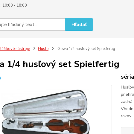
: 10:00 - 18:00
Hľadať
láčikové nástroje
Husle
Gewa 1/4 husľový set Spielfertig
 1/4 husľový set Spielfertig
séri
Husľový
priehr
zadná 
Vhodné
rokov. 