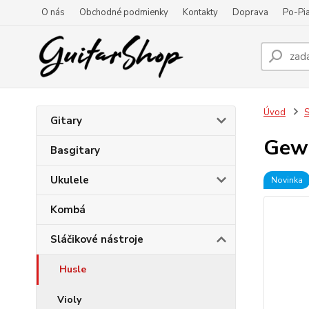
O nás
Obchodné podmienky
Kontakty
Doprava
Po-Pia
Úvod
S
Gitary
Gewa
Basgitary
Ukulele
Novinka
Kombá
Sláčikové nástroje
Husle
Violy