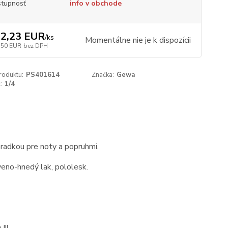
tupnosť
info v obchode
2,23 EUR
/
ks
Momentálne nie je k dispozícii
,50 EUR
bez DPH
roduktu:
PS401614
Značka:
Gewa
:
1/4
ehradkou pre noty a popruhmi.
veno-hnedý lak, pololesk.