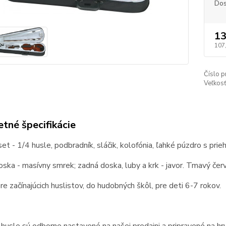
Dos
13
107
Číslo p
Veľkosť
tné špecifikácie
et - 1/4 husle, podbradník, sláčik, kolofónia, ľahké púzdro s pri
ska - masívny smrek; zadná doska, luby a krk - javor. Tmavý čer
e začínajúcich huslistov, do hudobných škôl, pre deti 6-7 rokov.