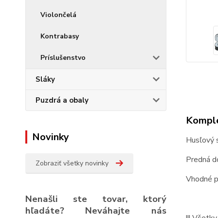
Violončelá
Kontrabasy
Príslušenstvo
Sláky
Puzdrá a obaly
Komple
Novinky
Husľový s
Predná do
Zobraziť všetky novinky
Vhodné pr
Nenašli ste tovar, ktorý
hľadáte? Neváhajte nás